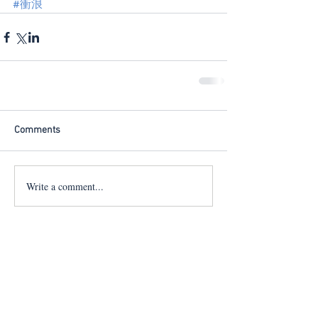
#衝浪
Comments
Write a comment...