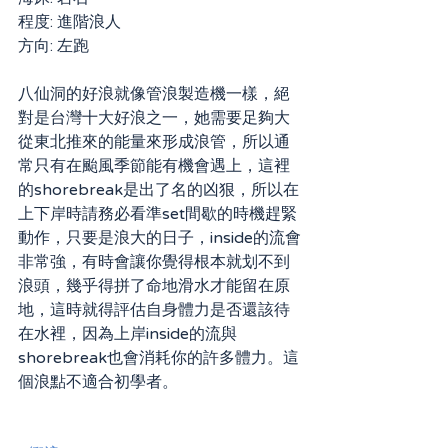
程度: 進階浪人
方向: 左跑​
八仙洞的好浪就像管浪製造機一樣，絕
對是台灣十大好浪之一，她需要足夠大
從東北推來的能量來形成浪管，所以通
常只有在颱風季節能有機會遇上，這裡
的shorebreak是出了名的凶狠，所以在
上下岸時請務必看準set間歇的時機趕緊
動作，只要是浪大的日子，inside的流會
非常強，有時會讓你覺得根本就划不到
浪頭，幾乎得拼了命地滑水才能留在原
地，這時就得評估自身體力是否還該待
在水裡，因為上岸inside的流與
shorebreak也會消耗你的許多體力。這
個浪點不適合初學者。