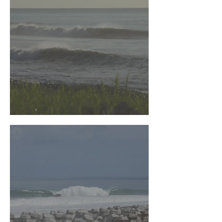
台東衝浪指南 - 金樽左